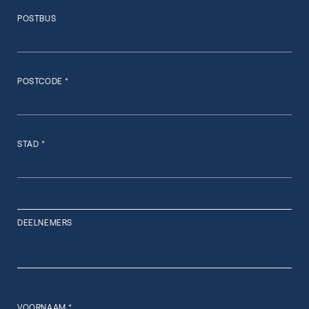
POSTBUS
POSTCODE *
STAD *
DEELNEMERS
VOORNAAM *