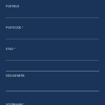
POSTBUS
POSTCODE *
STAD *
DEELNEMERS
VOORNAAM *